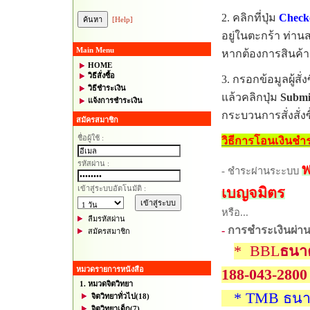
2.
คลิกที่ปุ่ม
Check
[Help]
อยู่ในตะกร้า
ท่านส
Main Menu
หากต้องการสินค้าร
HOME
วิธีสั่งซื้อ
3.
กรอกข้อมูลผู้สั่
วิธีชำระเงิน
แล้วคลิกปุ่ม
Submi
แจ้งการชำระเงิน
กระบวนการสั่งสั่งซ
สมัครสมาชิก
ชื่อผู้ใช้ :
วิธีการโอนเงินชำร
รหัสผ่าน :
พ
- ชำระผ่านระะบบ
เข้าสู่ระบบอัตโนมัติ :
เบญจมิตร
หรือ...
ลืมรหัสผ่าน
-
การชำระเงินผ่
สมัครสมาชิก
* BBL
ธนา
หมวดรายการหนังสือ
188-043-2800
1. หมวดจิตวิทยา
* TMB ธน
จิตวิทยาทั่วไป
(18)
จิตวิทยาเด็ก
(7)