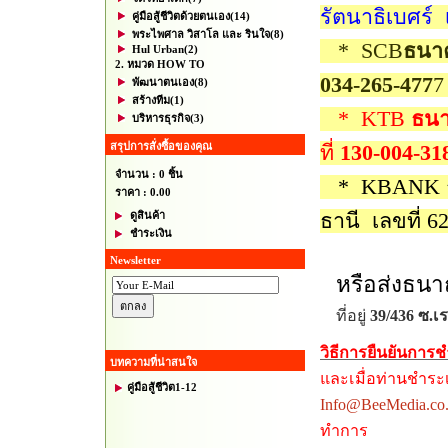
รัตนาธิเบศร์ 
คู่มือสู้ชีวิตด้วยตนเอง
(14)
พระไพศาล วิสาโล และ รินใจ
(8)
* SCB
ธนา
Hul Urban
(2)
2. หมวด HOW TO
034-265-477
พัฒนาตนเอง
(8)
สร้างทีม
(1)
* KTB
ธนา
บริหารธุรกิจ
(3)
สรุปการสั่งซื้อของคุณ
ที่
130-004-3
จำนวน : 0 ชิ้น
* KBANK
ราคา :
0.00
ดูสินค้า
ธานี
เลขที่ 6
ชำระเงิน
Newsletter
หรือส่งธนา
ที่อยู่
39/436 ซ.เร
วิธีการยืนยันการช
บทความที่น่าสนใจ
และเมื่อท่านชำระเ
คู่มือสู้ชีวิต1-12
Info@BeeMedia.co.
ทำการ