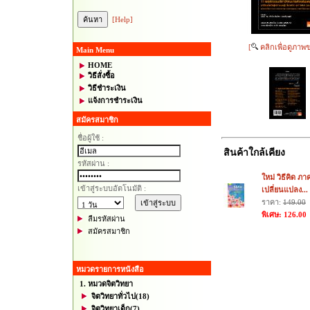
[Help]
[
คลิกเพื่อดูภาพ
Main Menu
HOME
วิธีสั่งซื้อ
วิธีชำระเงิน
แจ้งการชำระเงิน
สมัครสมาชิก
ชื่อผู้ใช้ :
สินค้าใกล้เคียง
รหัสผ่าน :
ใหม่ วิธีคิด ภา
เข้าสู่ระบบอัตโนมัติ :
เปลี่ยนแปลง...
ราคา:
149.00
พิเศษ: 126.00
ลืมรหัสผ่าน
สมัครสมาชิก
หมวดรายการหนังสือ
1. หมวดจิตวิทยา
จิตวิทยาทั่วไป
(18)
จิตวิทยาเด็ก
(7)