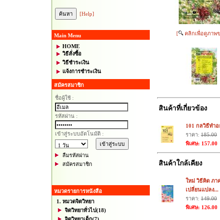
[Help]
[
คลิกเพื่อดูภาพ
Main Menu
HOME
วิธีสั่งซื้อ
วิธีชำระเงิน
แจ้งการชำระเงิน
สมัครสมาชิก
ชื่อผู้ใช้ :
สินค้าที่เกี่ยวข้อง
รหัสผ่าน :
101 กลวิธีทำอย
เข้าสู่ระบบอัตโนมัติ :
ราคา:
185.00
พิเศษ: 157.00
ลืมรหัสผ่าน
สินค้าใกล้เคียง
สมัครสมาชิก
ใหม่ วิธีคิด ภา
เปลี่ยนแปลง...
หมวดรายการหนังสือ
ราคา:
149.00
1. หมวดจิตวิทยา
พิเศษ: 126.00
จิตวิทยาทั่วไป
(18)
จิตวิทยาเด็ก
(7)