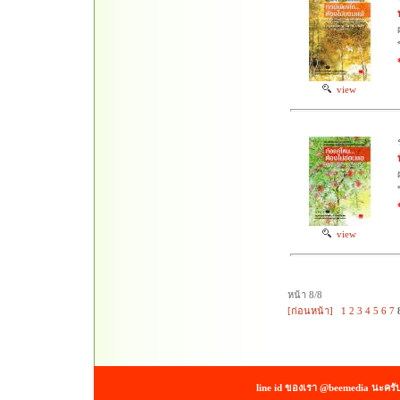
view
view
หน้า 8/8
[ก่อนหน้า]
1
2
3
4
5
6
7
line id ของเรา @beemedia นะครั