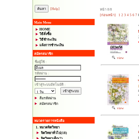
[Help]
หน้า 8/8
[ก่อนหน้า]
1
2
3
4
5
6
7
Main Menu
HOME
วิธีสั่งซื้อ
วิธีชำระเงิน
แจ้งการชำระเงิน
สมัครสมาชิก
view
ชื่อผู้ใช้ :
รหัสผ่าน :
เข้าสู่ระบบอัตโนมัติ :
ลืมรหัสผ่าน
สมัครสมาชิก
view
หมวดรายการหนังสือ
1. หมวดจิตวิทยา
จิตวิทยาทั่วไป
(18)
จิตวิทยาเด็ก
(7)